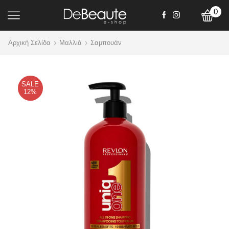
0
Αρχική Σελίδα
Mαλλιά
Σαμπουάν
SALE
12%