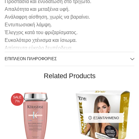
Προστασία και ενυδάτωση στο τριχωτό.
Απαλότητα και μεταξένια υφή.
Ανάλαφρη αίσθηση, χωρίς να βαραίνει.
Εντυπωσιακή λάμψη.
Έλεγχος κατά του φριζαρίσματος.
Ευκολότερο χτένισμα και ίσιωμα.
Απίστευτα εύκολο ξεμπέρδεμα.
Ενίσχυση του όγκου.
ΕΠΙΠΛΈΟΝ ΠΛΗΡΟΦΟΡΊΕΣ
Προστασία ενάντια στις σπασμένες άκρες.
Related Products
ΟΔΗΓΙΕΣ ΧΡΗΣΗΣ :
Εφαρμόστε σε βρεγμένα μαλλιά.
Αφροποιήστε και κάντε απαλό μασάζ.
SALE
Ξεβγάλτε καλά με άφθονο νερό.
7%
ΕΞΑΝΤΛΗΜΈΝΟ