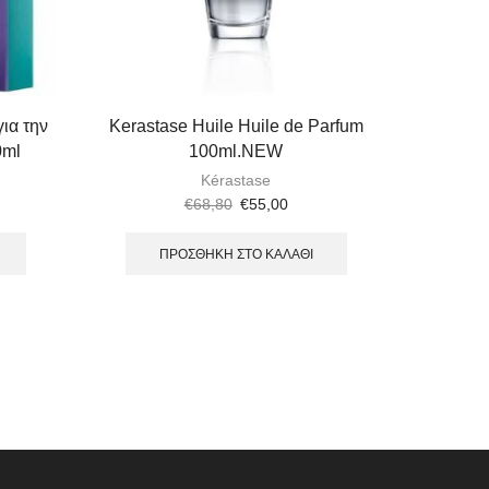
ια την
Kerastase Huile Huile de Parfum
Kérastas
0ml
100ml.NEW
Editi
Βαμμέ
Kérastase
Μάσκα 
€
68,80
€
55,00
ΠΡΟΣΘΉΚΗ ΣΤΟ ΚΑΛΆΘΙ
Π