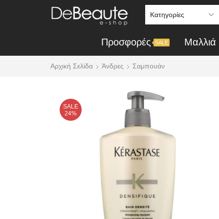
Προσφορές
Mαλλιά
SALE
Αρχική Σελίδα
Άνδρες
Σαμπουάν
SALE
24%