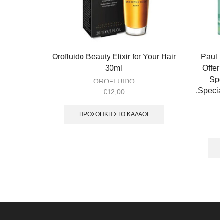
Orofluido Beauty Elixir for Your Hair
Paul 
30ml
Offe
Sp
OROFLUIDO
,Speci
€
12,00
ΠΡΟΣΘΉΚΗ ΣΤΟ ΚΑΛΆΘΙ