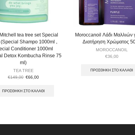
Mitchell tea tree set Special
Moroccanoil Λάδι Μαλλιών γ
r (Special Shampo 1000ml ,
Διατήρηση Χρώματος 5
ecial Conditioner 1000ml
MOROCCANOIL
al Detox Kombucha Rinse 75
€
36,00
ml)
ΠΡΟΣΘΉΚΗ ΣΤΟ ΚΑΛΆΘΙ
TEA TREE
€
149,00
€
66,00
ΠΡΟΣΘΉΚΗ ΣΤΟ ΚΑΛΆΘΙ