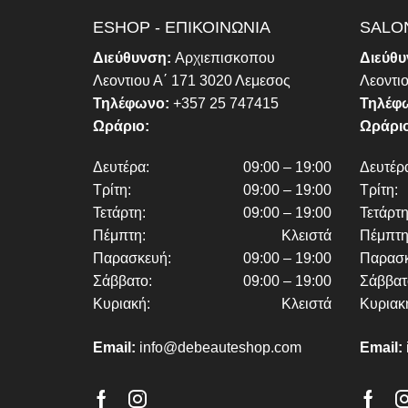
ESHOP - ΕΠΙΚΟΙΝΩΝΙΑ
SALON
Διεύθυνση:
Αρχιεπισκοπου
Διεύθ
Λεοντιου Α΄ 171 3020 Λεμεσος
Λεοντι
Τηλέφωνο:
+357 25 747415
Τηλέφ
Ωράριο:
Ωράριο
Δευτέρα:
09:00 – 19:00
Δευτέρ
Τρίτη:
09:00 – 19:00
Τρίτη:
Τετάρτη:
09:00 – 19:00
Τετάρτη
Πέμπτη:
Κλειστά
Πέμπτη
Παρασκευή:
09:00 – 19:00
Παρασκ
Σάββατο:
09:00 – 19:00
Σάββατ
Κυριακή:
Κλειστά
Κυριακ
Email:
info@debeauteshop.com
Email: