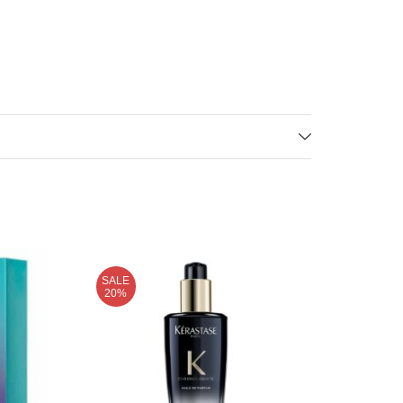
SALE
SALE
20%
29%