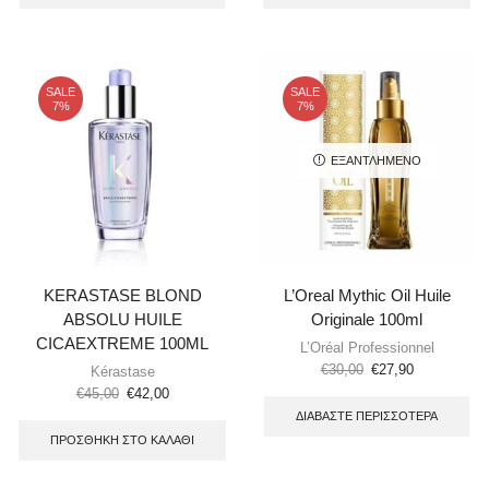
SALE
SALE
7%
7%
ΕΞΑΝΤΛΗΜΈΝΟ
KERASTASE BLOND
L’Oreal Mythic Oil Huile
ABSOLU HUILE
Originale 100ml
CICAEXTREME 100ML
L’Oréal Professionnel
€
30,00
€
27,90
Kérastase
€
45,00
€
42,00
ΔΙΑΒΆΣΤΕ ΠΕΡΙΣΣΌΤΕΡΑ
ΠΡΟΣΘΉΚΗ ΣΤΟ ΚΑΛΆΘΙ