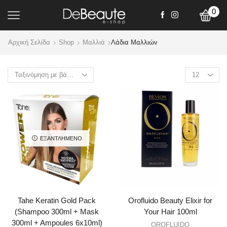
0
Αρχική Σελίδα
Shop
Mαλλιά
Λάδια Μαλλιών
Products
per
page
ΕΞΑΝΤΛΗΜΈΝΟ
Tahe Keratin Gold Pack
Orofluido Beauty Elixir for
(Shampoo 300ml + Mask
Your Hair 100ml
300ml + Ampoules 6x10ml)
OROFLUIDO