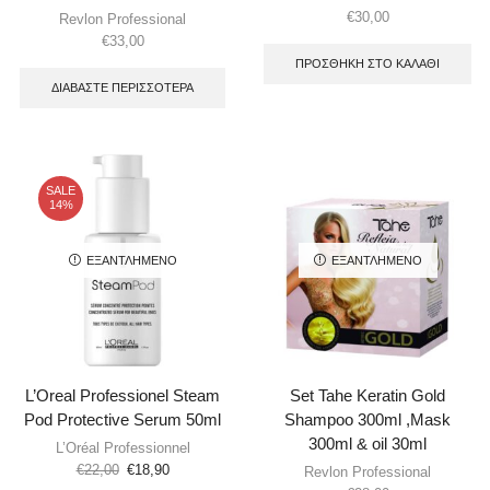
€
30,00
Revlon Professional
€
33,00
ΠΡΟΣΘΉΚΗ ΣΤΟ ΚΑΛΆΘΙ
ΔΙΑΒΆΣΤΕ ΠΕΡΙΣΣΌΤΕΡΑ
SALE
14%
ΕΞΑΝΤΛΗΜΈΝΟ
ΕΞΑΝΤΛΗΜΈΝΟ
L’Oreal Professionel Steam
Set Tahe Keratin Gold
Pod Protective Serum 50ml
Shampoo 300ml ,Mask
300ml & oil 30ml
L’Oréal Professionnel
€
22,00
€
18,90
Revlon Professional