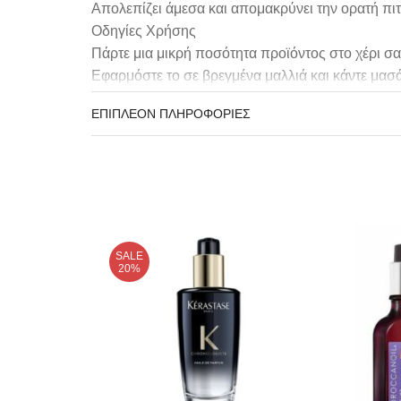
Απολεπίζει άμεσα και απομακρύνει την ορατή πιτ
Οδηγίες Χρήσης
Πάρτε μια μικρή ποσότητα προϊόντος στο χέρι σα
Εφαρμόστε το σε βρεγμένα μαλλιά και κάντε μασά
Ξεπλύνετε καλά.
ΕΠΙΠΛΈΟΝ ΠΛΗΡΟΦΟΡΊΕΣ
Σε περίπτωση επαφής με τα μάτια, ξεπλύνετε τα 
επικυρωθεί υπό δερματολογικό έλεγχο
SALE
20%