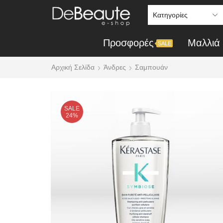
Προσφορές
Mαλλιά
SALE
Αρχική Σελίδα
Άνδρες
Σαμπουάν
SALE
24%