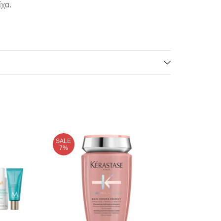
ίχα.
υχνότητα χρήσης. Έχει αξιολογηθεί και
SALE
SALE
7%
14%