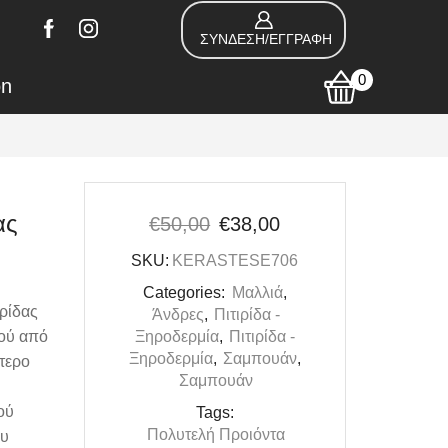
ΣΥΝΔΕΣΗ/ΕΓΓΡΑΦΗ
0
on
ας
€
50,00
€
38,00
SKU:
KERASTESE706
Categories:
Mαλλιά
,
ρίδας
Άνδρες
,
Πιτιρίδα -
τού από
Ξηροδερμία
,
Πιτιρίδα -
Ξηροδερμία
,
Σαμπουάν
,
τερο
Σαμπουάν
ού
Tags:
Πολυτελή Προιόντα
ου