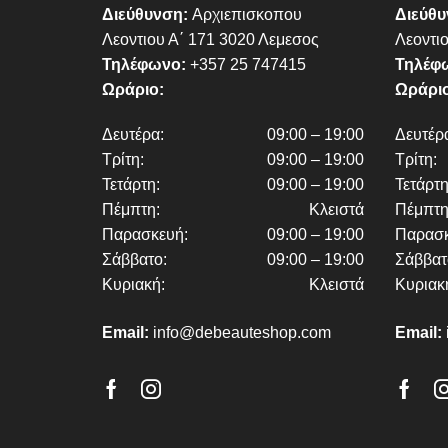
Διεύθυνση:
Αρχιεπισκοπου
Διεύθ
Λεοντιου Α΄ 171 3020 Λεμεσος
Λεοντι
Τηλέφωνο:
+357 25 747415
Τηλέφ
Ωράριο:
Ωράριο
Δευτέρα:
09:00 – 19:00
Δευτέρ
Τρίτη:
09:00 – 19:00
Τρίτη:
Τετάρτη:
09:00 – 19:00
Τετάρτη
Πέμπτη:
Κλειστά
Πέμπτη
Παρασκευή:
09:00 – 19:00
Παρασκ
Σάββατο:
09:00 – 19:00
Σάββατ
Κυριακή:
Κλειστά
Κυριακ
Email:
info@debeauteshop.com
Email:
Facebook
Instagram
Face