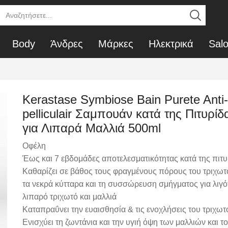
SEARCH
INPUT
Body
Άνδρες
Μάρκες
Ηλεκτρικά
Sal
Kerastase Symbiose Bain Purete Anti-
pelliculair Σαμπουάν κατά της Πιτυρίδ
για Λιπαρά Μαλλιά 500ml
Οφέλη
Έως και 7 εβδομάδες αποτελεσματικότητας κατά της πιτυ
Καθαρίζει σε βάθος τους φραγμένους πόρους του τριχω
τα νεκρά κύτταρα και τη συσσώρευση σμήγματος για λιγό
λιπαρό τριχωτό και μαλλιά
Καταπραΰνει την ευαισθησία & τις ενοχλήσεις του τριχωτ
Ενισχύει τη ζωντάνια και την υγιή όψη των μαλλιών και τ