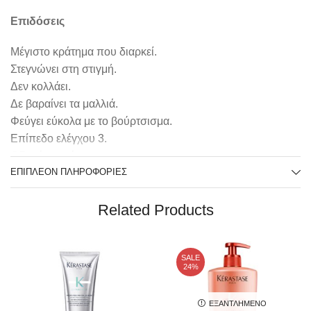
Επιδόσεις
Μέγιστο κράτημα που διαρκεί.
Στεγνώνει στη στιγμή.
Δεν κολλάει.
Δε βαραίνει τα μαλλιά.
Φεύγει εύκολα με το βούρτσισμα.
Επίπεδο ελέγχου 3.
Οδηγίες χρήσης
ΕΠΙΠΛΈΟΝ ΠΛΗΡΟΦΟΡΊΕΣ
Ψεκάστε σε στεγνά μαλλιά από απόσταση περίπου 30
cm.
Related Products
Χρησιμοποιήστε με μικρούς ψεκασμούς.
Τελειώστε και φιξάρετε το styling σας ως συνήθως.
SALE
24%
ΕΞΑΝΤΛΗΜΈΝΟ