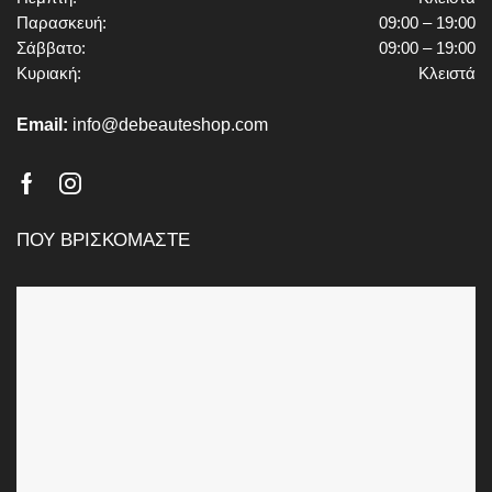
Κάντε μασάζ με μια ποσότητα μεγέθους μπιζελιού σε
Παρασκευή:
09:00 – 19:00
καθαρά χέρια και πετσάκια.
Σάββατο:
09:00 – 19:00
Χρησιμοποιήστε την καθημερινά, όσο συχνά χρειάζεται.
Κυριακή:
Κλειστά
Email:
info@debeauteshop.com
Facebook
Instagram
ΠΟΥ ΒΡΙΣΚΟΜΑΣΤΕ