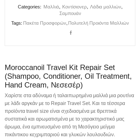
(Shampoo,
Categories:
Mαλλιά
,
Κοντίσιονερ
,
Λάδια μαλλιών
,
Conditioner,
Σαμπουάν
Oil
Treatment,
Tags:
Πακέτα Προσφορών
,
Πολυτελή Προιόντα Μαλλιών
Hand
Cream,
Νεσεσέρ)
ποσότητα
Moroccanoil Travel Kit Repair Set
(Shampoo, Conditioner, Oil Treatment,
Hand Cream, Νεσεσέρ)
Χαρίστε στα αδύναμα ή ταλαιπωρημένα μαλλιά μια ρουτίνα
με λάδι αργκάν με το Repair Travel Set. Και τα τέσσερα
προϊόντα travel size είναι σχεδιασμένα με θρεπτικά
συστατικά και αρωματισμένα με το χαρακτηριστικό μας
άρωμα, ένα εμπνευσμένο από τη Μεσόγειο μείγμα
πικάντικου κεχριμπαριού και γλυκών λουλουδιών.