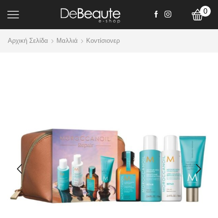
0
Αρχική Σελίδα
Mαλλιά
Κοντίσιονερ