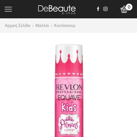
0
Αρχική Σελίδα
Mαλλιά
Κοντίσιονερ