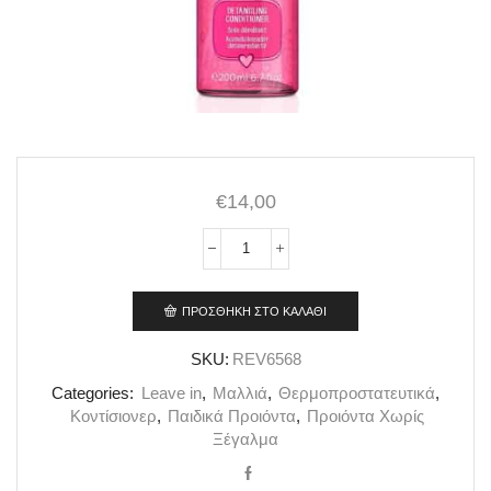
€
14,00
Rev
Equave
Kids
ΠΡΟΣΘΉΚΗ ΣΤΟ ΚΑΛΆΘΙ
Princess
Condisioner
200ml
SKU:
REV6568
ποσότητα
Categories:
Leave in
,
Mαλλιά
,
Θερμοπροστατευτικά
,
Κοντίσιονερ
,
Παιδικά Προιόντα
,
Προιόντα Χωρίς
Ξέγαλμα