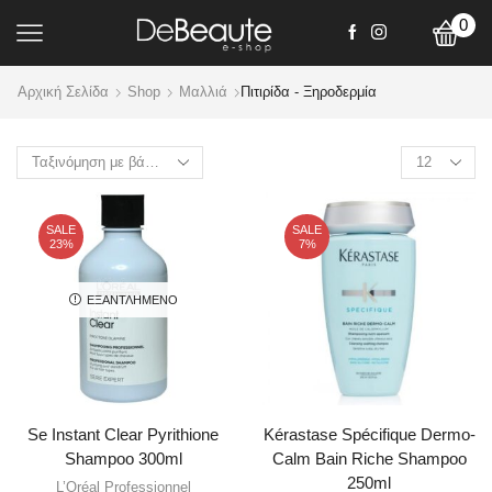
0
Αρχική Σελίδα
Shop
Mαλλιά
Πιτιρίδα - Ξηροδερμία
Products
per
page
SALE
SALE
23%
7%
ΕΞΑΝΤΛΗΜΈΝΟ
Se Instant Clear Pyrithione
Kérastase Spécifique Dermo-
Shampoo 300ml
Calm Bain Riche Shampoo
250ml
L’Oréal Professionnel